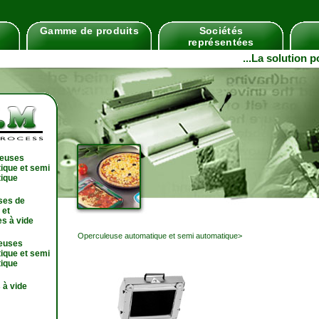
Gamme de produits
Sociétés
représentées
...La solution 
leuses
ique et semi
ique
ses de
 et
s à vide
Operculeuse automatique et semi automatique
>
euses
ique et semi
ique
à vide