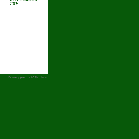
2005
Developped by
iX Services