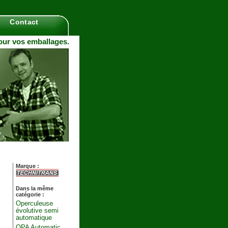
Contact
pour vos emballages.
Marque :
Dans la même
catégorie :
Operculeuse
évolutive semi
automatique
OPA Automatic