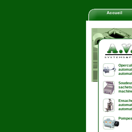
Accueil
Opercu
automat
automat
Soudeu
sachets
machine
Ensach
automat
automat
Pompes 