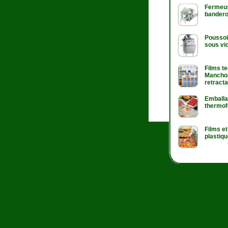
Fermeu
bandero
Poussoi
sous vi
Films t
Mancho
retracta
Emball
thermo
Films e
plastiq